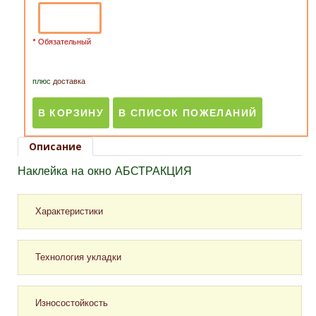
* Обязательный
плюс
доставка
Описание
Наклейка на окно АБСТРАКЦИЯ
Характеристики
Технология укладки
Самоклеящаяся матовая пленка с
фотоизображением;
Вам понадобится:
Износостойкость
Прозрачная для света, но не для посторонних