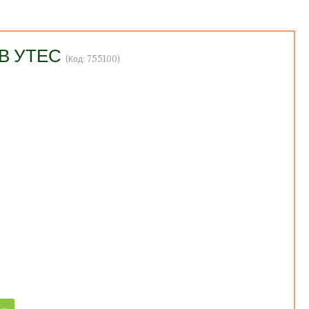
ОВ УТЕС
(Код:
755100
)