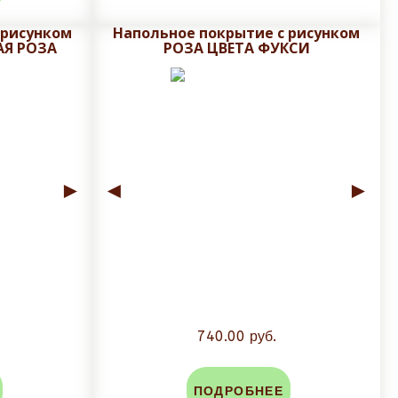
 рисунком
Напольное покрытие с рисунком
АЯ РОЗА
РОЗА ЦВЕТА ФУКСИ
во-избежании сколов и трещин глазуровочного
 и сроки доставки!
►
◄
►
740.00 руб.
ПОДРОБНЕЕ