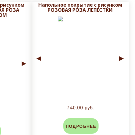
ичаться.
 рисунком
Напольное покрытие с рисунком
мещением картинки по размерам заказчика с
АЯ РОЗА
РОЗОВАЯ РОЗА ЛЕПЕСТКИ
ОМ
руза;
 Также предложит доставку до дверей.
чивания;
◄
►
►
740.00 руб.
аказа. Доставка от 4-14 дней, в зависимости от
ПОДРОБНЕЕ
личен;