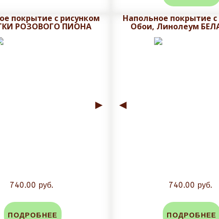
ое покрытие с рисунком
Напольное покрытие с
ем макет на утверждения с учетом меж плиточного шва.
ТКИ РОЗОВОГО ПИОНА
Обои, Линолеум БЕЛ
ровки, не рекомендуется плитку обрезать при получении, 
аза. Задайте вопрос в чат сайта и мы посчитаем стоимость
►
◄
740.00 руб.
740.00 руб.
ПОДРОБНЕЕ
ПОДРОБНЕЕ