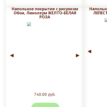
Напольное покрытие с рисунком
Напольн
До изготовления, на почту заказчика высыла
Обои, Линолеум ЖЕЛТО-БЕЛАЯ
ЛЕПЕС
РОЗА
Плитку обрезаем до нанесения печати и глазу
защитного слоя плитки.
Стоимость доставки зависит от массы и объема зак
◄
◄
►
740.00 руб.