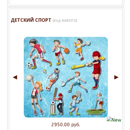
ДЕТСКИЙ СПОРТ
(Код:
8443310
)
◄
►
2950.00 руб.