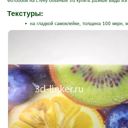
Фотообои на стену объеные 3d купить разные виды изг
Текстуры
:
на гладкой самоклейке, толщина 100 мкрн, 