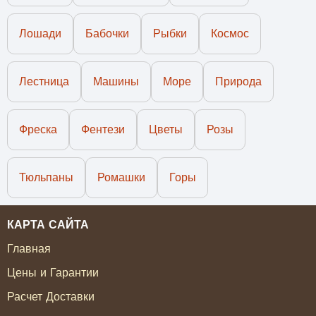
Лошади
Бабочки
Рыбки
Космос
Лестница
Машины
Море
Природа
Фреска
Фентези
Цветы
Розы
Тюльпаны
Ромашки
Горы
КАРТА САЙТА
Главная
Цены и Гарантии
Расчет Доставки