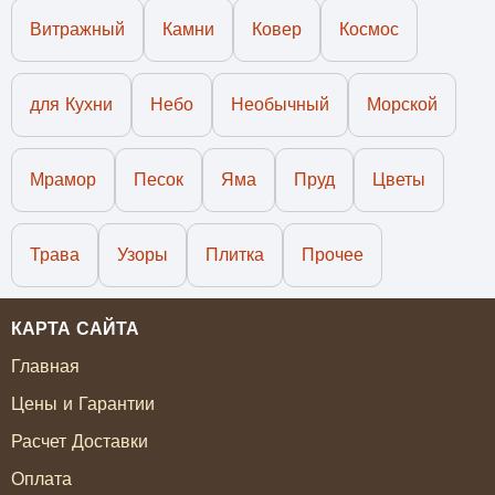
Витражный
Камни
Ковер
Космос
для Кухни
Небо
Необычный
Морской
Мрамор
Песок
Яма
Пруд
Цветы
Трава
Узоры
Плитка
Прочее
КАРТА САЙТА
Главная
Цены и Гарантии
Расчет Доставки
Оплата