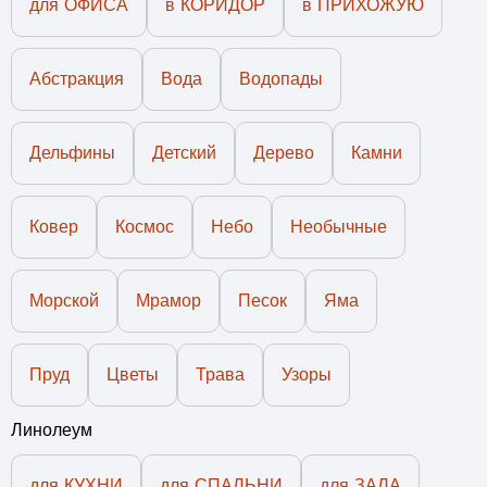
для ОФИСА
в КОРИДОР
в ПРИХОЖУЮ
Абстракция
Вода
Водопады
Дельфины
Детский
Дерево
Камни
Ковер
Космос
Небо
Необычные
Морской
Мрамор
Песок
Яма
Пруд
Цветы
Трава
Узоры
Линолеум
для КУХНИ
для СПАЛЬНИ
для ЗАЛА