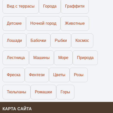
Вид с террасы
Города
Граффити
Детские
Ночной город
Животные
Лошади
Бабочки
Рыбки
Космос
Лестница
Машины
Море
Природа
Фреска
Фентези
Цветы
Розы
Тюльпаны
Ромашки
Горы
КАРТА САЙТА